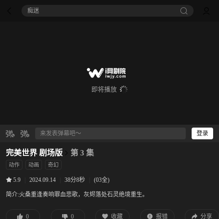
痴迷
即将播放
登录
完美世界 剧场版
第 3 集
动作
动画
奇幻
|
2024.09.14
|
38分8秒
|
(03全)
5.9
简介:
火桑重逢奏响罪血悲歌，灰烬落处石灵绝境重生。
0
0
收藏
报错
分享