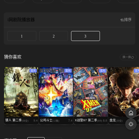
i网剧院
播放器
排序
1
2
3
猜你喜欢
换一换
蓝光
蓝光
蓝光
蓝
镖人 第二季
公鸡斗士
X战警97 第二季
盘龙
9.4
7.4
8.8
(08全)
(12集)
(8/9)
(20全)