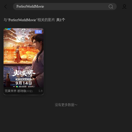
PerfectWorldMovie
与
“
PerfectWorldMovie
”
相关的影片
共
1
个
蓝光
完美世界 剧场版
5.9
(03全)
没有更多数据～