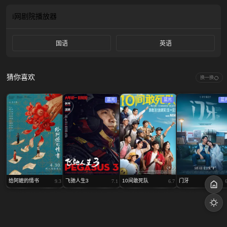
与“血色钻石家族”展开骗中骗、局中局、计中计的巅峰博弈……
i网剧院
播放器
国语
英语
猜你喜欢
换一换
蓝光
蓝光
蓝
给阿嬷的情书
飞驰人生3
10间敢死队
门牙
9.3
7.1
6.7