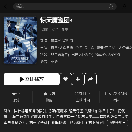
痴迷
惊天魔盗团3
剧情
动作
犯罪
导演：
鲁本·弗雷斯彻
主演：
杰西·艾森伯格
伍迪·哈里森
戴夫·弗兰科
艾拉·菲
别名：
非常盗3(港)
出神入化3(台)
NowYouSeeMe3
语言：
英语
立即播放
2025.11.14
1小时52分55秒
5.7
1.2万
评分
热度
上映时间
时间
简介：
因神秘塔罗牌的指引，那群用魔术“替天行盗”的骑士们杀回来了！“初代四
骑士”与三位新生代魔术师携手，目标直指一位钻石大亨——其家族凭借庞大资
本与隐秘势力，构建了全球性犯罪网络，也为骑士团布下层层陷
阱！面对史上最难的“盗窃任务”，骑士们再现奇迹，上演横跨全球的魔术大秀，